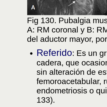
Fig 130. Pubalgia mus
A: RM coronal y B: RM
del aductor mayor, po
Referido
: Es un g
cadera, que ocasion
sin alteración de e
femoroacetabular, r
endometriosis o qui
133).