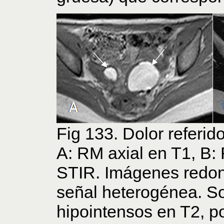
Fig 133. Dolor referido
A: RM axial en T1, B:
STIR. Imágenes redon
señal heterogénea. So
hipointensos en T2, p