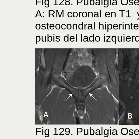
Fig 128. Pubalgia Ose
A: RM coronal en T1 
osteocondral hiperint
pubis del lado izquier
Fig 129. Pubalgia Ose