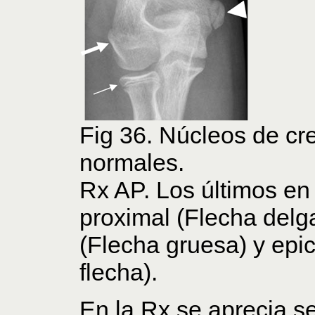
Fig 36. Núcleos de cr
normales.
Rx AP. Los últimos en 
proximal (Flecha delga
(Flecha gruesa) y epi
flecha).
En la Rx se aprecia s