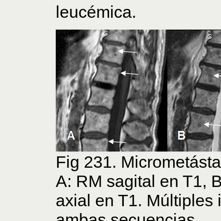
leucémica.
Fig 231. Micrometásta
A: RM sagital en T1, 
axial en T1. Múltiple
ambas secuencias,