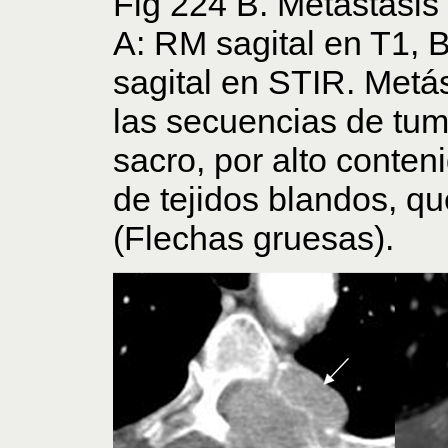
Fig 224 B. Metástasis 
A: RM sagital en T1, 
sagital en STIR. Metá
las secuencias de tum
sacro, por alto conten
de tejidos blandos, q
(Flechas gruesas).