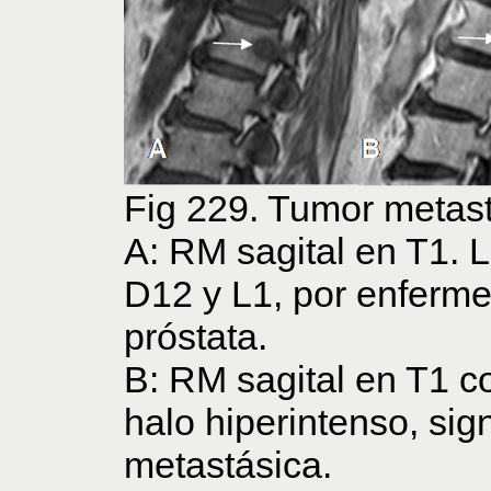
Fig 229. Tumor metast
A: RM sagital en T1. 
D12 y L1, por enferm
próstata.
B: RM sagital en T1 c
halo hiperintenso, si
metastásica.