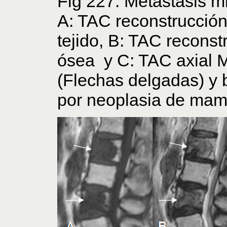
Fig 227. Metástasis mi
A: TAC reconstrucción
tejido, B: TAC reconst
ósea y C: TAC axial Mú
(Flechas delgadas) y 
por neoplasia de mam