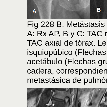
Fig 228 B. Metástasis 
A: Rx AP, B y C: TAC 
TAC axial de tórax. Le
isquiopúbico (Flechas 
acetábulo (Flechas gr
cadera, correspondie
metastásica de pulmó