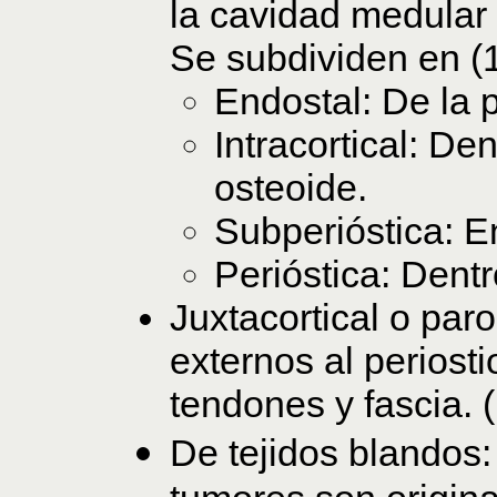
la cavidad medular e
Se subdividen en (11
Endostal: De la p
Intracortical: De
osteoide.
Subperióstica: En
Perióstica: Dentr
Juxtacortical o paro
externos al periosti
tendones y fascia. 
De tejidos blandos: