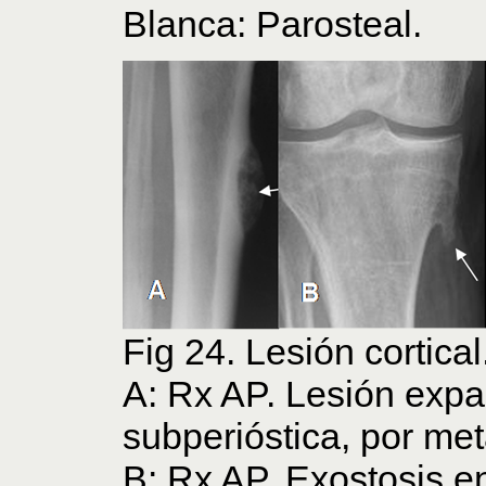
Blanca: Parosteal.
Fig 24. Lesión cortical
A: Rx AP. Lesión expa
subperióstica, por met
B: Rx AP. Exostosis en 