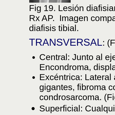
Fig 19. Lesión diafisia
Rx AP. Imagen compat
diafisis tibial.
TRANSVERSAL
: (
Central: Junto al ej
Encondroma, displas
Excéntrica: Lateral 
gigantes, fibroma c
condrosarcoma. (Fi
Superficial: Cualqu