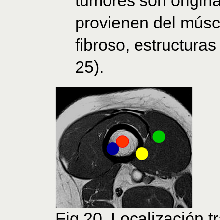
tumores son origin
provienen del múscu
fibroso, estructuras
25).
Fig 20. Localización t