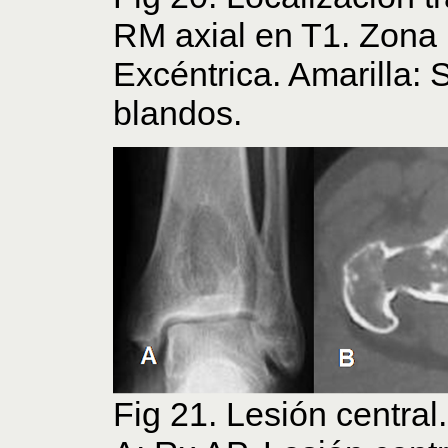
RM axial en T1. Zona r
Excéntrica. Amarilla: S
blandos.
Fig 21. Lesión central.