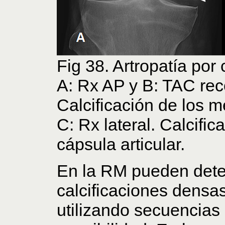
Fig 38. Artropatía por c
A: Rx AP y B: TAC rec
Calcificación de los m
C: Rx lateral. Calcific
cápsula articular.
En la RM pueden dete
calcificaciones densa
utilizando secuencia