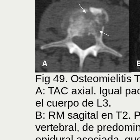
Fig 49. Osteomielitis 
A: TAC axial. Igual pac
el cuerpo de L3.
B: RM sagital en T2. P
vertebral, de predomin
epidural asociada, qu