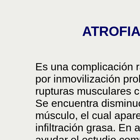
ATROFI
Es una complicación r
por inmovilización pr
rupturas musculares cr
Se encuentra disminuc
músculo, el cual apar
infiltración grasa. En
ayudar el estudio comp