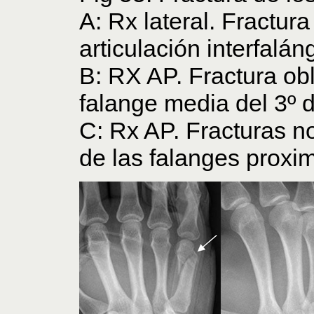
A: Rx lateral. Fractur
articulación interfalán
B: RX AP. Fractura obli
falange media del 3º 
C: Rx AP. Fracturas n
de las falanges proxi