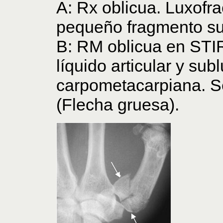
A: Rx oblicua. Luxofr
pequeño fragmento su
B: RM oblicua en STI
líquido articular y sub
carpometacarpiana. Se 
(Flecha gruesa).