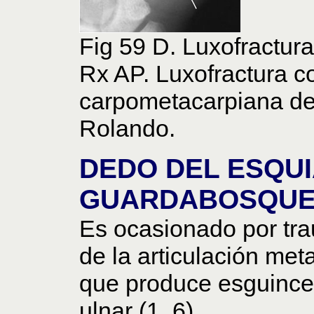
Fig 59 D. Luxofractur
Rx AP. Luxofractura co
carpometacarpiana del
Rolando.
DEDO DEL ESQU
GUARDABOSQUE
Es ocasionado por tr
de la articulación met
que produce esguince 
ulnar (1, 6).