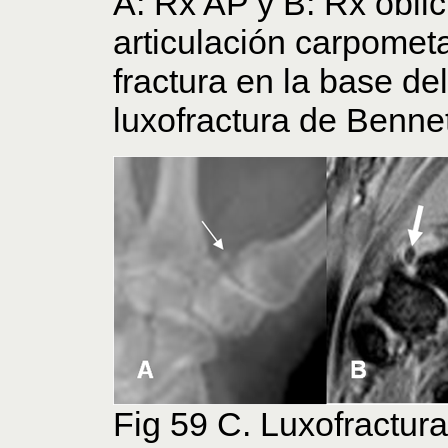
A: Rx AP y B: Rx obli
articulación carpomet
fractura en la base de
luxofractura de Benne
Fig 59 C. Luxofractur