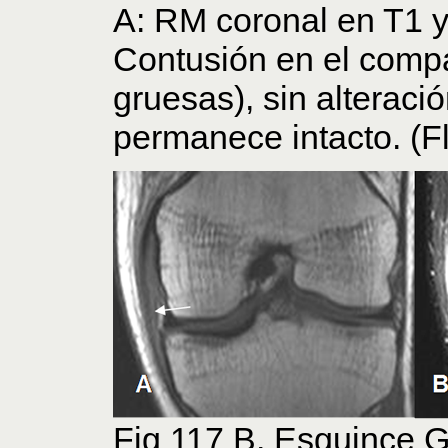
A: RM coronal en T1 
Contusión en el compa
gruesas), sin alteraci
permanece intacto. (F
Fig 117 B. Esguince G