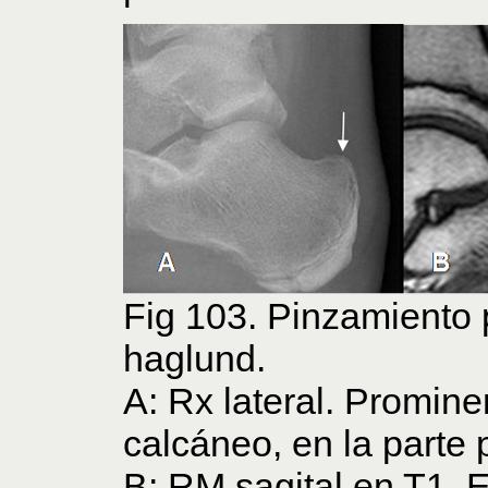
Fig 103. Pinzamiento 
haglund.
A: Rx lateral. Promine
calcáneo, en la parte p
B: RM sagital en T1. 