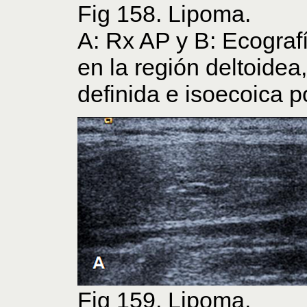
Fig 158. Lipoma.
A: Rx AP y B: Ecograf
en la región deltoidea
definida e isoecoica p
Fig 159. Lipoma.