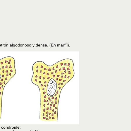
patrón algodonoso y densa. (En marfíl).
o condroide.