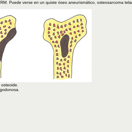
y RM. Puede verse en un quiste óseo aneurismático, osteosarcoma telang
o osteoide.
algodonosa.