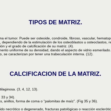
TIPOS DE MATRIZ.
ina el tumor. Puede ser osteoide, condroide, fibroso, vascular, hematopo
s, dependiendo de la estimulación de los osteoblastos u osteoclastos, r
n y el grado de calcificación de su matriz. (4).
mento uniforme de su densidad, dando el aspecto de vidrio esmerilado.
 se caracterizan por tener una trabeculación interna. (12).
CALCIFICACION DE LA MATRIZ.
tilaginosa. (3, 4, 12, 13).
 33 y 34).
s, anillos, forma de coma o “palomitas de maíz”. (Fig 35 y 36).
ido necrótico o degenerado, fracturas patológicas o reacción esclerótic