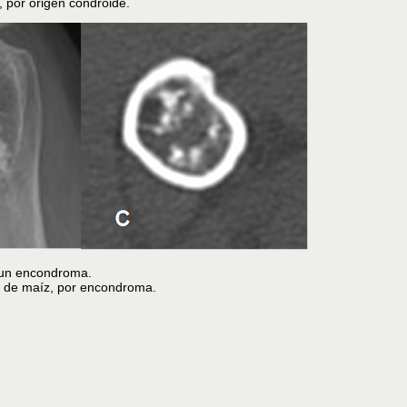
, por origen condroide.
e un encondroma.
as de maíz, por encondroma.